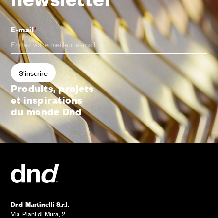
E-mail
*
Produits, projets
et inspirations
du monde Dnd
Dnd Martinelli S.r.l.
Via Piani di Mura, 2