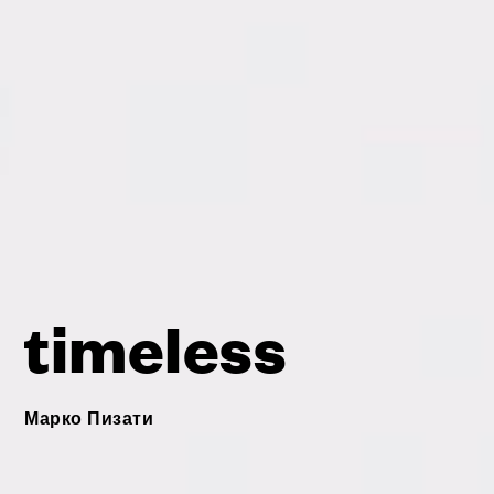
timeless
Марко Пизати