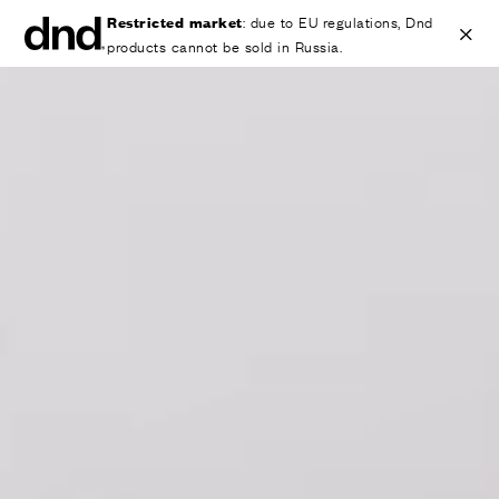
Restricted market
: due to EU regulations, Dnd
products cannot be sold in Russia.
IT
EN
ES
FR
DE
RU
ИЗДЕЛИЯ
ВСЕ ПРОДУКТЫ
Ручки для дверей
Ручки для окон
Ручки-скобы для дверей и ворот
Персонализированные ручки
Круглые ручки для дверей
Мебельные ручки и аксессуары
Ручки для подъемно-сдвижных дверей
Ручки для подъемно-сдвижных дверей