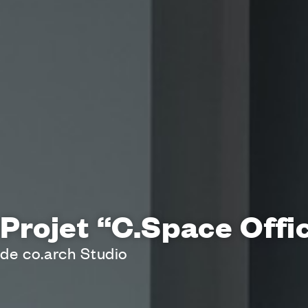
Projet “C.Space Offi
de co.arch Studio