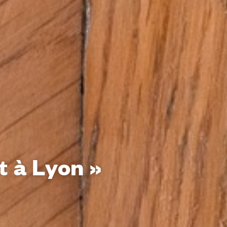
 à Lyon »