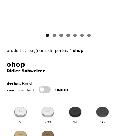
produits
/
poignées de portes
/
chop
chop
Didier Schweizer
design:
Rond
rose:
standard
UNICO
ZC
ZCS
ZNE
ZAN