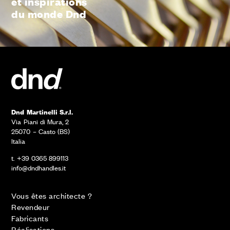
et inspirations
du monde Dnd
Dnd Martinelli S.r.l.
Via Piani di Mura, 2
25070 – Casto (BS)
Italia
t. +39 0365 899113
info@dndhandles.it
Vous êtes architecte ?
Revendeur
Fabricants
Réalisations