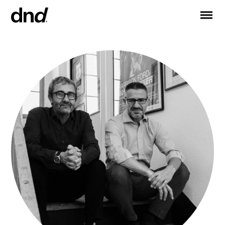
IT
EN
ES
DE
RU
FR
PRODUITS
TOUS LES PRODUITS
Poignées de portes
Poignées de fenêtres
Barres de tirage pour portes et portes d’entrée
Poignée personnalisée
Boutons pour portes
Boutons et accessoires pour meubles
Poignées pour portes coulissantes
Poignées pour portes coulissantes levantes