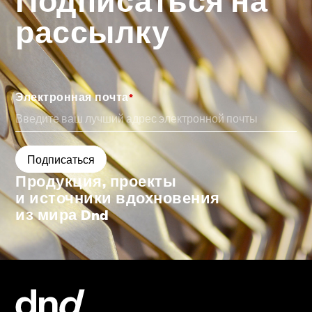
Подписаться на
рассылку
Электронная почта
*
Продукция, проекты
и источники вдохновения
из мира Dnd