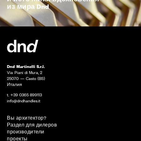
из мира Dnd
Dnd Martinelli S.r.l.
Via Piani di Mura, 2
25070 — Casto (BS)
Италия
t. +39 0365 899113
info@dndhandles.it
Вы архитектор?
Раздел для дилеров
производители
проекты