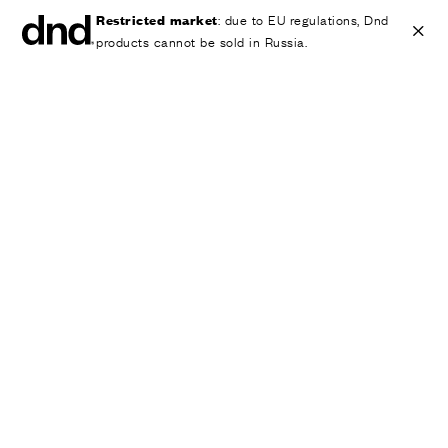
Restricted market
: due to EU regulations, Dnd
products cannot be sold in Russia.
IT
EN
ES
FR
DE
RU
ИЗДЕЛИЯ
ВСЕ ПРОДУКТЫ
Ручки для дверей
Ручки для окон
Ручки-скобы для дверей и ворот
Персонализированные ручки
Круглые ручки для дверей
Мебельные ручки и аксессуары
Ручки для подъемно-сдвижных дверей
Ручки для подъемно-сдвижных дверей