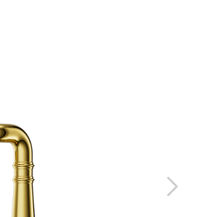
S LES PROJETS
ESPACE RÉSERVÉ
O
ENGLISH
ESPAÑOL
IS
DEUTSCH
РУССКИЙ