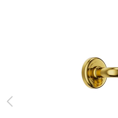
n échantillon
TOU
CTS
LANGUE
ITALIAN
FRANÇA