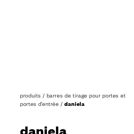
Demander u
CONTA
produits
/
barres de tirage pour portes et
portes d’entrée
/
daniela
daniela