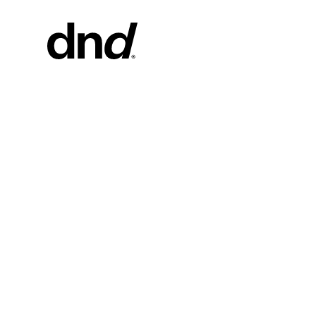
PRODUI
TOUS LES
Poignées d
Poignées d
Barres de t
et portes d
Poignée pe
Boutons po
Nouveau catalogue Dnd 26–27
Boutons et
meubles
Poignées p
coulissant
Poignées p