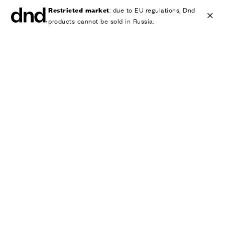
Restricted market
: due to EU regulations, Dnd
products cannot be sold in Russia.
IT
EN
ES
FR
DE
RU
ИЗДЕЛИЯ
ВСЕ ПРОДУКТЫ
Ручки для дверей
Ручки для окон
Ручки-скобы для дверей и ворот
Персонализированные ручки
Круглые ручки для дверей
Мебельные ручки и аксессуары
Ручки для подъемно-сдвижных дверей
Ручки для подъемно-сдвижных дверей