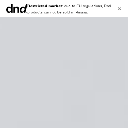
Restricted market
: due to EU regulations, Dnd
products cannot be sold in Russia.
IT
EN
ES
FR
DE
RU
ИЗДЕЛИЯ
ВСЕ ПРОДУКТЫ
Ручки для дверей
Ручки для окон
Ручки-скобы для дверей и ворот
Персонализированные ручки
Круглые ручки для дверей
Мебельные ручки и аксессуары
Ручки для подъемно-сдвижных дверей
Ручки для подъемно-сдвижных дверей