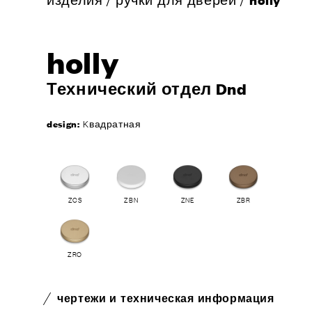
holly
Технический отдел Dnd
design:
Kвадратная
ZCS
ZBN
ZNE
ZBR
ZRO
чертежи и техническая информация