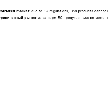
: due to EU regulations, Dnd products cannot b
estricted market
КОМПАНИЯ
ИЗДЕЛИЯ
РЕА
граниченный рынок
: из-за норм ЕС продукция Dnd не может 
ИЯ
ОДУКТЫ
я дверей
 окон
обы для дверей и
изированные
ручки для дверей
е ручки и
ры
я подъемно-
 дверей