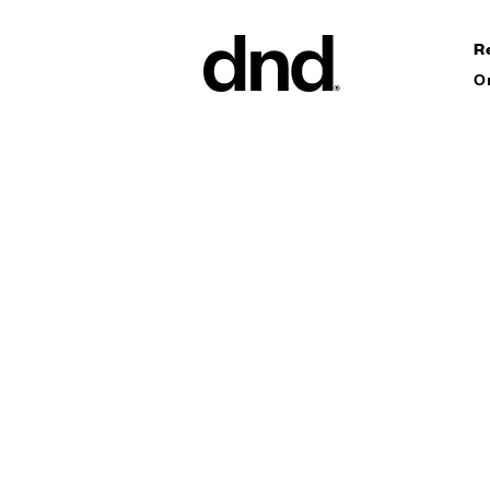
R
О
ИЗДЕЛ
ВСЕ ПР
Ручки дл
Ручки для
Ручки-ск
ворот
Персонал
ручки
Новый каталог Dnd 26–27
Круглые 
Мебельны
аксессуа
Ручки дл
сдвижных