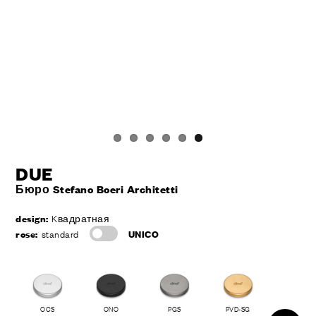
DUE
Бюро Stefano Boeri Architetti
design:
Kвадратная
rose:
standard
UNICO
ЛИЧНЫЙ КАБИНЕТ
OCS
ONO
PGS
PVD-SG