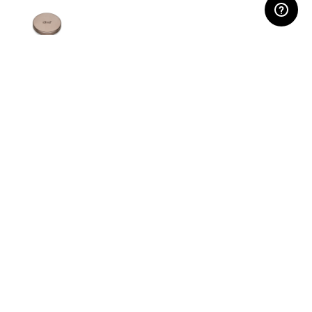
PVD-SB
чертежи и техническая информация
каталожный лист
Конфигурировать ручку DUE