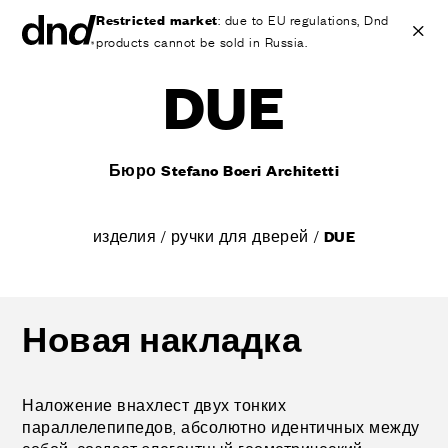
Restricted market
: due to EU regulations, Dnd
products cannot be sold in Russia.
DUE
IT
EN
ES
FR
DE
RU
Бюро Stefano Boeri Architetti
ИЗДЕЛИЯ
ВСЕ ПРОДУКТЫ
изделия
/
ручки для дверей
/
DUE
Ручки для дверей
Ручки для окон
Ручки-скобы для дверей и ворот
Персонализированные ручки
Новая накладка
Круглые ручки для дверей
Мебельные ручки и аксессуары
Ручки для подъемно-сдвижных дверей
Наложение внахлест двух тонких
параллелепипедов, абсолютно идентичных между
Ручки для подъемно-сдвижных дверей