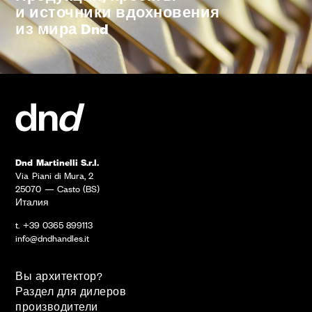
и источники вдохновения
из мира Dnd
Dnd Martinelli S.r.l.
Via Piani di Mura, 2
25070 — Casto (BS)
Италия
t. +39 0365 899113
info@dndhandles.it
Вы архитектор?
Раздел для дилеров
производители