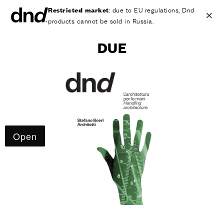
Restricted market
: due to EU regulations, Dnd
products cannot be sold in Russia.
DUE
IT
EN
ES
FR
DE
RU
ИЗДЕЛИЯ
ВСЕ ПРОДУКТЫ
Ручки для дверей
Ручки для окон
Ручки-скобы для дверей и ворот
Персонализированные ручки
Круглые ручки для дверей
Мебельные ручки и аксессуары
Ручки для подъемно-сдвижных дверей
Ручки для подъемно-сдвижных дверей