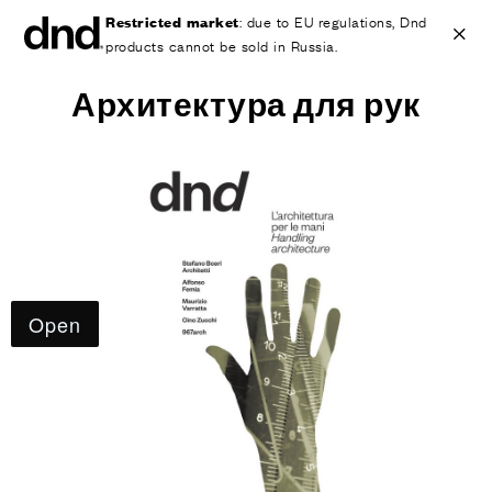
Restricted market
: due to EU regulations, Dnd
products cannot be sold in Russia.
Архитектура для рук
IT
EN
ES
FR
DE
RU
ИЗДЕЛИЯ
ВСЕ ПРОДУКТЫ
Ручки для дверей
Ручки для окон
Ручки-скобы для дверей и ворот
Персонализированные ручки
Круглые ручки для дверей
Мебельные ручки и аксессуары
Ручки для подъемно-сдвижных дверей
Ручки для подъемно-сдвижных дверей