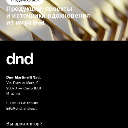
Продукция, проекты
и источники вдохновения
из мира Dnd
Dnd Martinelli S.r.l.
Via Piani di Mura, 2
25070 — Casto (BS)
Италия
t. +39 0365 899113
info@dndhandles.it
Вы архитектор?