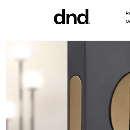
R
О
ИЗДЕЛ
ВСЕ ПР
Ручки дл
Ручки для
Ручки-ск
ворот
Персонал
ручки
Новый каталог Dnd 26–27
Круглые 
Мебельны
аксессуа
Ручки дл
сдвижных