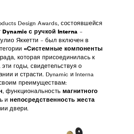
я
в Италии
oducts Design Awards, состоявшейся
т
–
Dynamic с ручкой Interna
ani
улио Яккетти – был включен в
ный зал
тегории
«Системные компоненты
каты
града, которая присоединилась к
 буклеты и
ния
 эти годы, свидетельствуя о
ии и страсти. Dynamic и Interna
И
 своим преимуществам:
, функциональность
н
магнитного
ор
ть и
непосредственность жеста
ля дилеров
ии двери.
ители
слуги для сектора