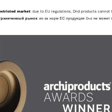
: due to EU regulations, Dnd products cannot b
estricted market
КОМПАНИЯ
ИЗДЕЛИЯ
РЕА
граниченный рынок
: из-за норм ЕС продукция Dnd не может 
ИЯ
ОДУКТЫ
я дверей
 окон
обы для дверей и
изированные
ручки для дверей
е ручки и
ры
я подъемно-
 дверей