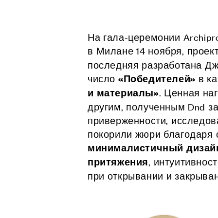
Компани
Сделано 
На гала-церемонии Archipr
Design
в Милане 14 ноября, проек
Poggi Mari
последняя разработана Дж
Выставоч
число
в ка
«Победителей»
Сертифи
. Ценная на
и материалы»
Каталоги,
изображе
другим, полученным Dnd за
новости
приверженности, исследован
УСЛУГ
покорили жюри благодаря
минималистичный дизай
Архитект
, интуитивнос
притяжения
Раздел д
при открывании и закрыван
Производ
Fit Out‑у
Hospitality