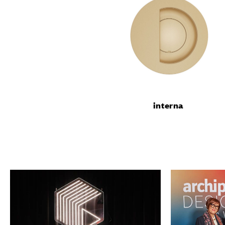
Конфигур
виртуаль
Запросит
interna
КОНТА