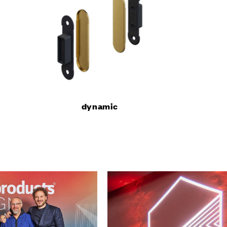
атор
ный тур
ь образец
ВСЕ
КТЫ
LINGUA
dynamic
ITALIAN
FRANÇAI