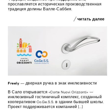
ОТДЕЛКИ
прославляется историческая производственная
СИСТЕМЫ
традиция долины Валле-Саббия.
КОМПАНИЯ
УСЛУГИ
читать далее
ВСЕ ПРОЕКТЫ
КОНТАКТЫ
Freely — дверная ручка в знак инклюзивности
В Сало открывается «Corte Nuovi Orizzonti» —
инклюзивный гостиничный комплекс, созданный
кооперативом Co.Ge.S.S. в здании бывшей школы.
Проект поддерживается компанией [...]