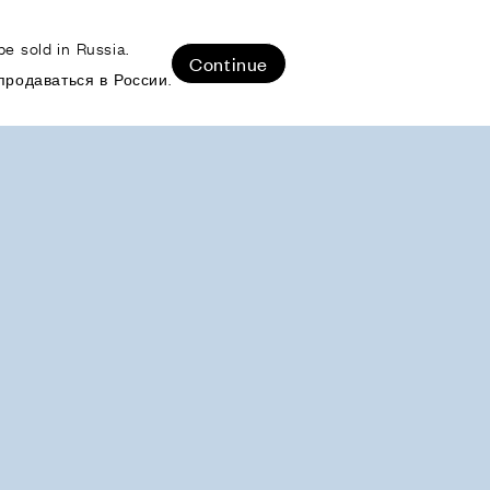
e sold in Russia.
ЛИЗОВАННЫЕ ПРОЕКТЫ
Continue
продаваться в России.