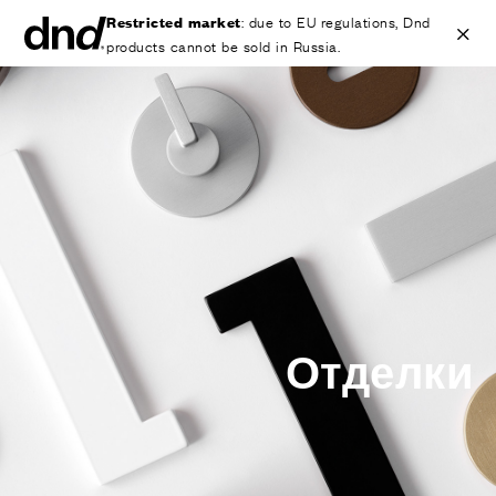
Restricted market
: due to EU regulations, Dnd
products cannot be sold in Russia.
IT
EN
ES
FR
DE
RU
ИЗДЕЛИЯ
ВСЕ ПРОДУКТЫ
Ручки для дверей
Ручки для окон
Ручки-скобы для дверей и ворот
Персонализированные ручки
Отделки
Круглые ручки для дверей
Мебельные ручки и аксессуары
Ручки для подъемно-сдвижных дверей
Ручки для подъемно-сдвижных дверей