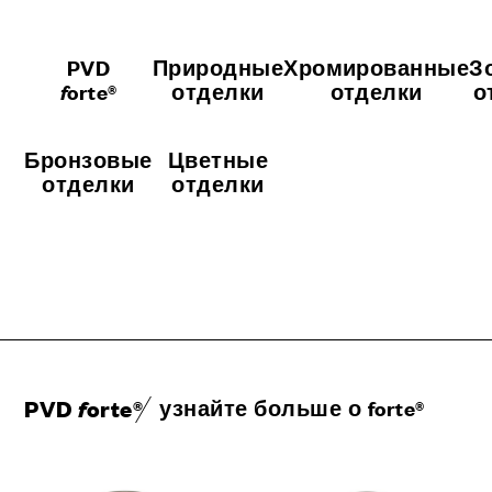
PVD
Природные
Хромированные
З
f
orte®
отделки
отделки
о
Бронзовые
Цветные
отделки
отделки
PVD
f
orte®
узнайте больше о forte®