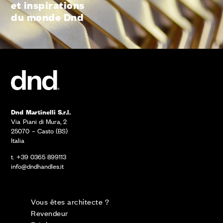
et inspirations
du monde Dnd
Dnd Martinelli S.r.l.
Via Piani di Mura, 2
25070 – Casto (BS)
Italia
t. +39 0365 899113
info@dndhandles.it
Vous êtes architecte ?
Revendeur