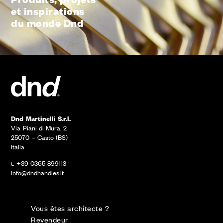
et inspirations
du monde Dnd
Dnd Martinelli S.r.l.
Via Piani di Mura, 2
25070 – Casto (BS)
Italia
t. +39 0365 899113
info@dndhandles.it
Vous êtes architecte ?
Revendeur