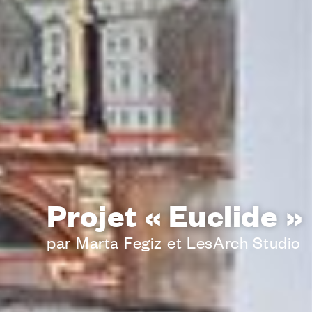
Projet « Euclide »
par Marta Fegiz et LesArch Studio