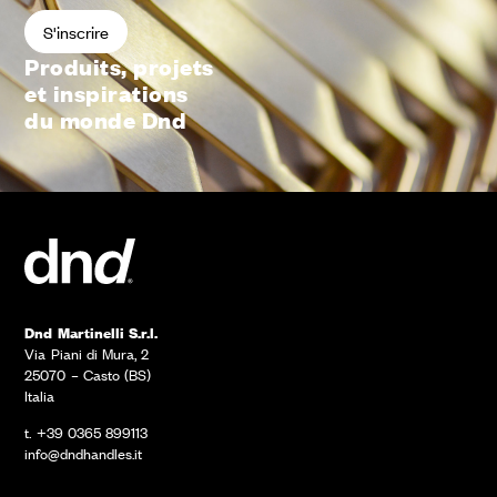
Produits, projets
et inspirations
du monde Dnd
Dnd Martinelli S.r.l.
Via Piani di Mura, 2
25070 – Casto (BS)
Italia
t. +39 0365 899113
info@dndhandles.it