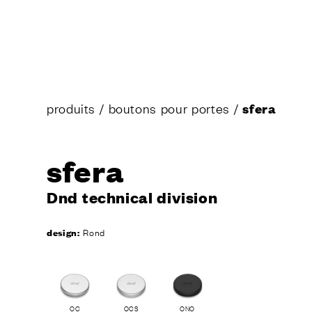
Demander u
produits
/
boutons pour portes
/
sfera
CONTA
sfera
Dnd technical division
design:
Rond
OC
OCS
ONO