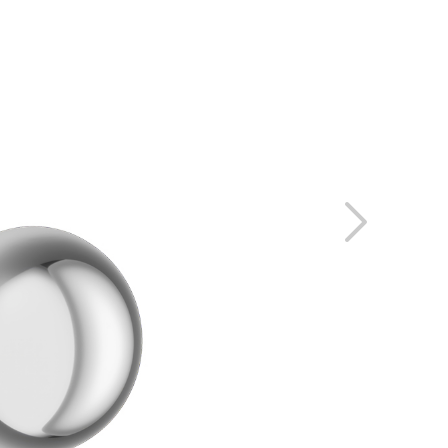
S LES PROJETS
ESPACE RÉSERVÉ
O
ENGLISH
ESPAÑOL
IS
DEUTSCH
РУССКИЙ