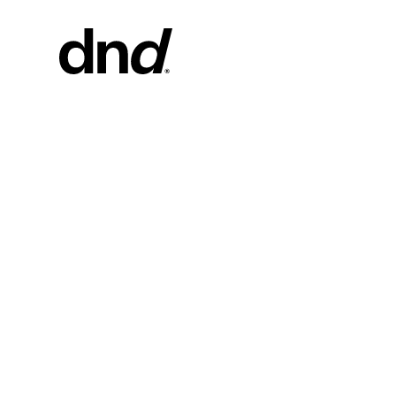
PRODUI
TOUS LES
Poignées d
Poignées d
Barres de t
et portes d
Poignée pe
Boutons po
Nouveau catalogue Dnd 26–27
Boutons et
meubles
Poignées p
coulissant
Poignées p