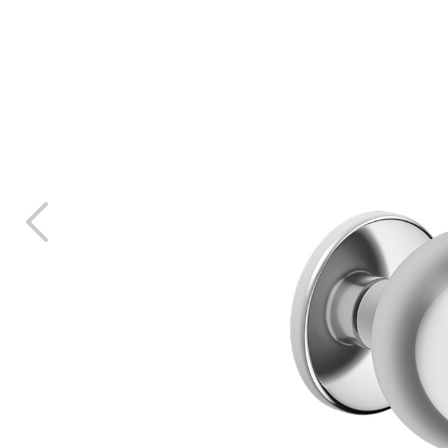
n échantillon
TOU
CTS
LANGUE
ITALIAN
FRANÇA