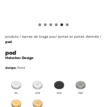
produits
/
barres de tirage pour portes et portes d’entrée
/
pod
pod
Holscher Design
design:
Rond
OC
OCS
ONO
PGS