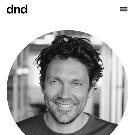
IT
EN
ES
DE
RU
FR
PRODUITS
TOUS LES PRODUITS
Poignées de portes
Poignées de fenêtres
Barres de tirage pour portes et portes d’entrée
Poignée personnalisée
Boutons pour portes
Boutons et accessoires pour meubles
Poignées pour portes coulissantes
Poignées pour portes coulissantes levantes