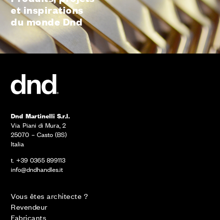
et inspirations
du monde Dnd
Dnd Martinelli S.r.l.
Via Piani di Mura, 2
25070 – Casto (BS)
Italia
t. +39 0365 899113
info@dndhandles.it
Vous êtes architecte ?
Revendeur
Fabricants