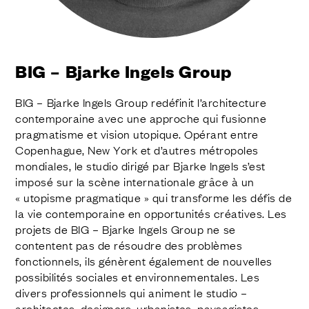
FINITIONS
SYSTÈMES
ENTERPRISE
SERVICES
BIG – Bjarke Ingels Group
TOUS LES PROJETS
BIG – Bjarke Ingels Group redéfinit l’architecture
CONTACTS
contemporaine avec une approche qui fusionne
pragmatisme et vision utopique. Opérant entre
Copenhague, New York et d’autres métropoles
mondiales, le studio dirigé par Bjarke Ingels s’est
imposé sur la scène internationale grâce à un
« utopisme pragmatique » qui transforme les défis de
la vie contemporaine en opportunités créatives. Les
projets de BIG – Bjarke Ingels Group ne se
contentent pas de résoudre des problèmes
fonctionnels, ils génèrent également de nouvelles
possibilités sociales et environnementales. Les
divers professionnels qui animent le studio –
architectes, designers, urbanistes, paysagistes,