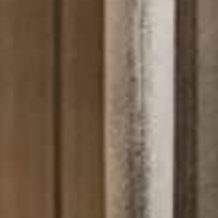
атор
ный тур
ь образец
ВСЕ
КТЫ
LINGUA
ITALIAN
FRANÇAI