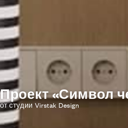
Проект «Символ че
от студии Virstak Design