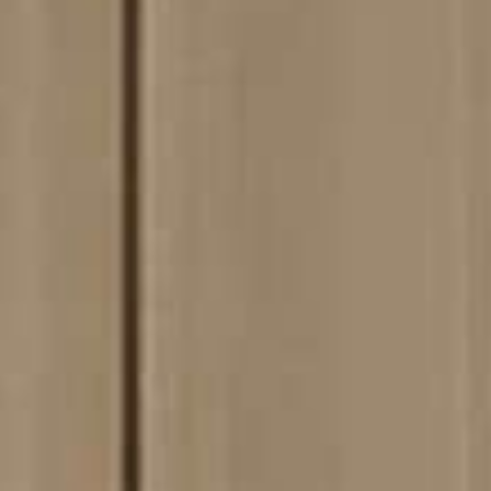
я подъемно-
 дверей
КИ
ши Dnd
VD forte
ные покрытия
МЫ
запирания
НИЯ