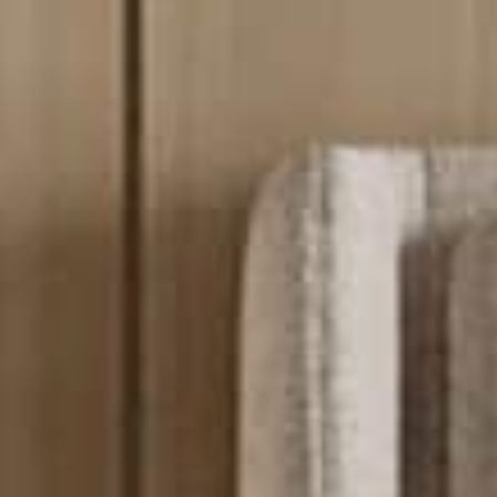
я
в Италии
ani
ный зал
каты
 буклеты и
ния
И
ор
ля дилеров
ители
слуги для сектора