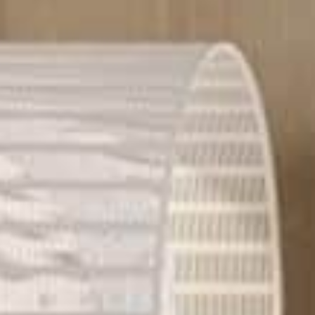
Компани
Сделано 
Design
Poggi Mari
Выставоч
Сертифи
Каталоги,
изображе
новости
УСЛУГ
Архитект
Раздел д
Производ
Fit Out‑у
Hospitality