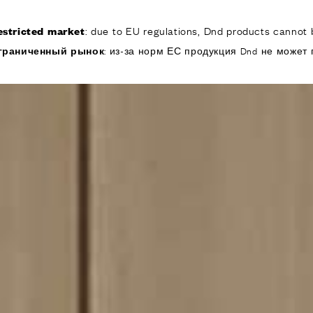
: due to EU regulations, Dnd products cannot b
estricted market
КОМПАНИЯ
ИЗДЕЛИЯ
РЕА
граниченный рынок
: из-за норм ЕС продукция Dnd не может 
ИЯ
ОДУКТЫ
я дверей
 окон
обы для дверей и
изированные
ручки для дверей
е ручки и
ры
я подъемно-
 дверей