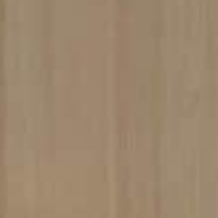
Ручки дл
сдвижных
ОТДЕЛ
Все фини
Натуральные отделочные
материалы Dnd
Отделка P
Натураль
Dnd
СИСТЕ
Системы 
дверей
Vertical
Dynamic
Unico
Total Look
КОМПА