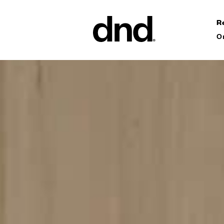
R
О
ИЗДЕЛ
ВСЕ ПР
Ручки дл
Ручки для
Ручки-ск
ворот
Персонал
ручки
Новый каталог Dnd 26–27
Круглые 
Мебельны
аксессуа
Ручки дл
сдвижных