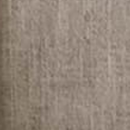
 ПРОЕКТЫ
ЛИЧНЫЙ КАБИНЕТ
O
ENGLISH
ESPAÑOL
S
DEUTSCH
РУССКИЙ