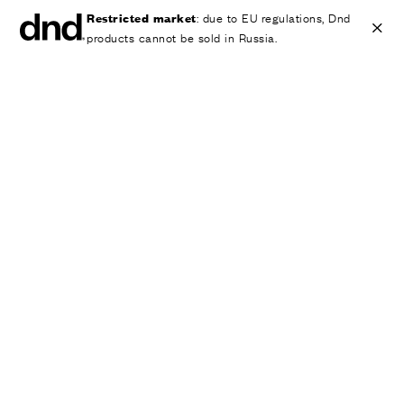
Restricted market
: due to EU regulations, Dnd
products cannot be sold in Russia.
IT
EN
ES
FR
DE
RU
ИЗДЕЛИЯ
ВСЕ ПРОДУКТЫ
Ручки для дверей
Ручки для окон
Ручки-скобы для дверей и ворот
Персонализированные ручки
Круглые ручки для дверей
Мебельные ручки и аксессуары
Ручки для подъемно-сдвижных дверей
Ручки для подъемно-сдвижных дверей