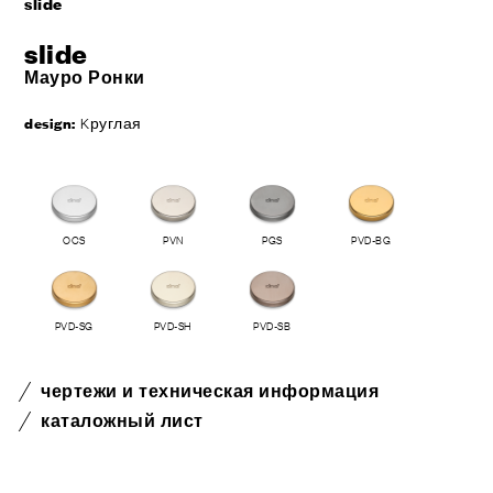
slide
slide
Мауро Ронки
design:
Kруглая
OCS
PVN
PGS
PVD-BG
PVD-SG
PVD-SH
PVD-SB
чертежи и техническая информация
каталожный лист