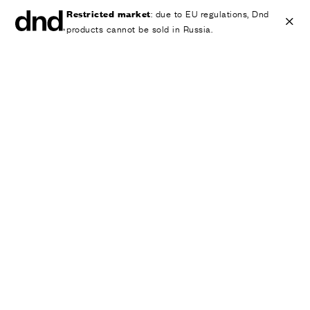
Restricted market
: due to EU regulations, Dnd
products cannot be sold in Russia.
IT
EN
ES
FR
DE
RU
ИЗДЕЛИЯ
ВСЕ ПРОДУКТЫ
Ручки для дверей
Ручки для окон
Ручки-скобы для дверей и ворот
Персонализированные ручки
Круглые ручки для дверей
Мебельные ручки и аксессуары
Ручки для подъемно-сдвижных дверей
Ручки для подъемно-сдвижных дверей