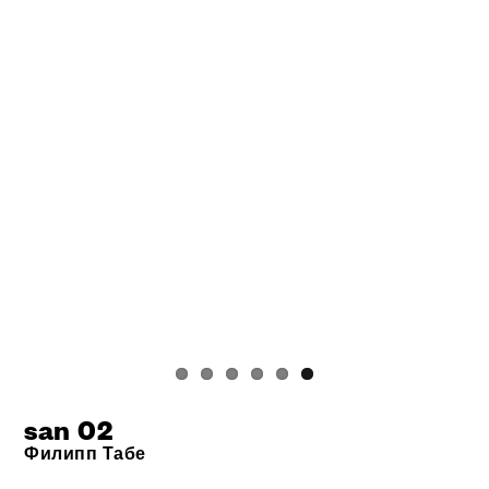
san 02
Филипп Табе