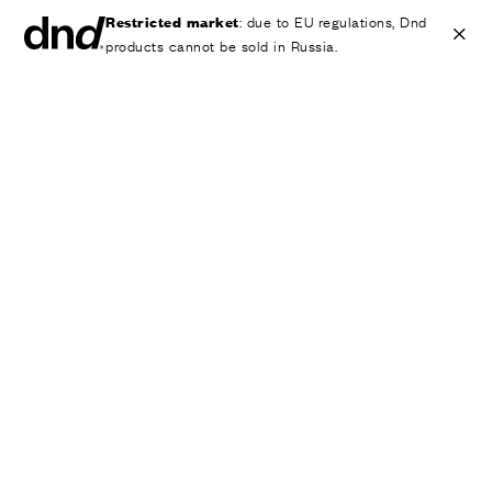
Restricted market
: due to EU regulations, Dnd
products cannot be sold in Russia.
IT
EN
ES
FR
DE
RU
ИЗДЕЛИЯ
ВСЕ ПРОДУКТЫ
Ручки для дверей
Ручки для окон
Ручки-скобы для дверей и ворот
Персонализированные ручки
Круглые ручки для дверей
Мебельные ручки и аксессуары
Ручки для подъемно-сдвижных дверей
Ручки для подъемно-сдвижных дверей