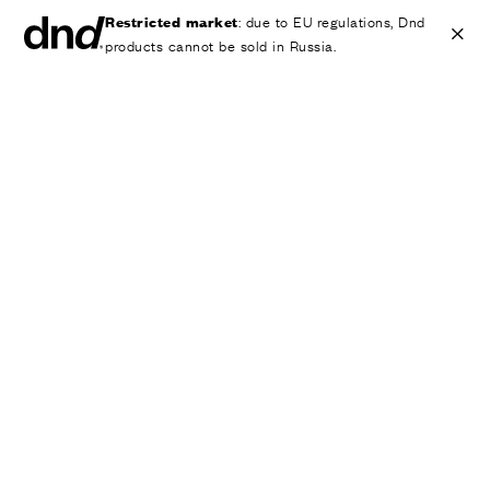
Restricted market
: due to EU regulations, Dnd
products cannot be sold in Russia.
IT
EN
ES
FR
DE
RU
ИЗДЕЛИЯ
ВСЕ ПРОДУКТЫ
Ручки для дверей
Ручки для окон
Ручки-скобы для дверей и ворот
Персонализированные ручки
Круглые ручки для дверей
Мебельные ручки и аксессуары
Ручки для подъемно-сдвижных дверей
Ручки для подъемно-сдвижных дверей