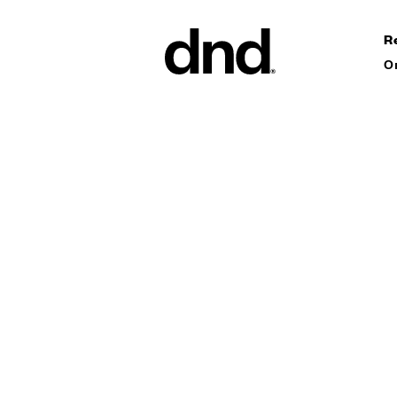
R
О
ИЗДЕЛ
ВСЕ ПР
Ручки дл
Ручки для
Ручки-ск
ворот
Персонал
ручки
Новый каталог Dnd 26–27
Круглые 
Мебельны
аксессуа
Ручки дл
сдвижных