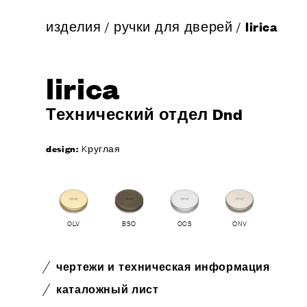
изделия
/
ручки для дверей
/
lirica
lirica
Технический отдел Dnd
design:
Kруглая
OLV
BSO
OCS
ONV
чертежи и техническая информация
каталожный лист