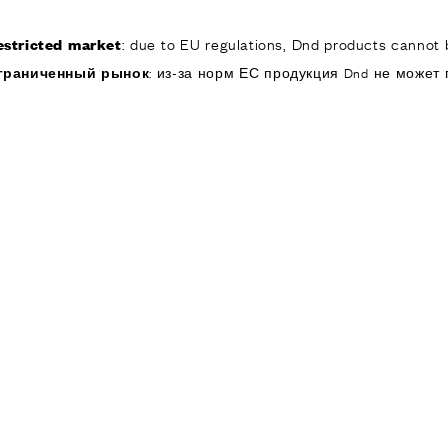
: due to EU regulations, Dnd products cannot b
estricted market
КОМПАНИЯ
ИЗДЕЛИЯ
РЕА
граниченный рынок
: из-за норм ЕС продукция Dnd не может 
ИЯ
ОДУКТЫ
я дверей
 окон
обы для дверей и
изированные
ручки для дверей
е ручки и
ры
я подъемно-
 дверей