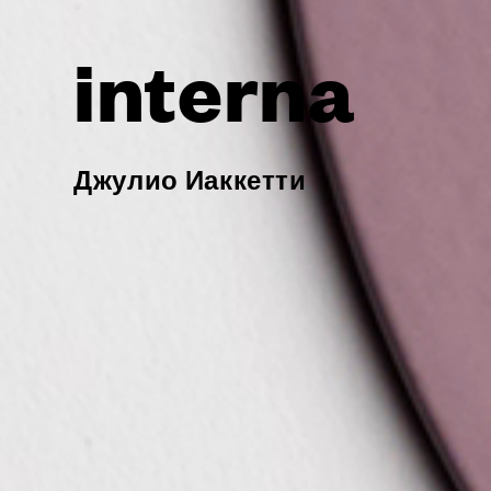
interna
Джулио Иаккетти