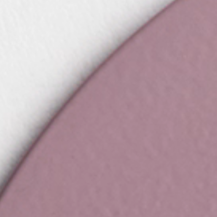
атор
ный тур
ь образец
ВСЕ
КТЫ
LINGUA
ITALIAN
FRANÇAI