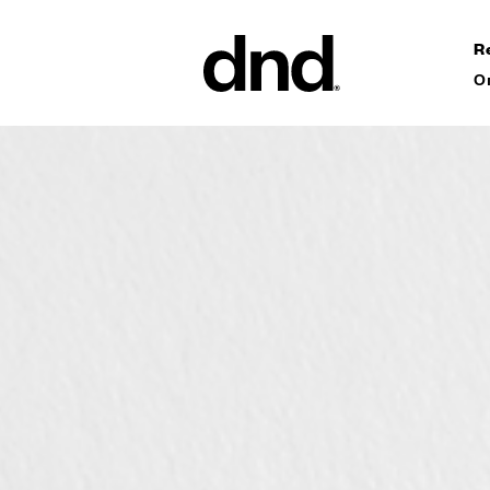
R
О
ИЗДЕЛ
ВСЕ ПР
Ручки дл
Ручки для
Ручки-ск
ворот
Персонал
ручки
Новый каталог Dnd 26–27
Круглые 
Мебельны
аксессуа
Ручки дл
сдвижных