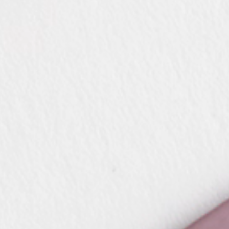
я
в Италии
ani
ный зал
каты
 буклеты и
ния
И
ор
ля дилеров
ители
слуги для сектора