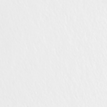
Компани
Сделано 
Design
Poggi Mari
Выставоч
Сертифи
Каталоги,
изображе
новости
УСЛУГ
Архитект
Раздел д
Производ
Fit Out‑у
Hospitality