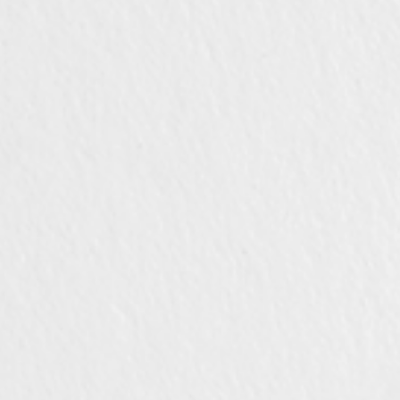
Ручки дл
сдвижных
ОТДЕЛ
Все фини
Натуральные отделочные
материалы Dnd
Отделка P
Натураль
Dnd
СИСТЕ
Системы 
дверей
Vertical
Dynamic
Unico
Total Look
КОМПА