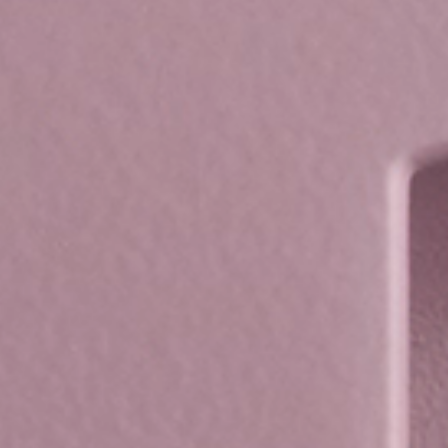
 ПРОЕКТЫ
ЛИЧНЫЙ КАБИНЕТ
O
ENGLISH
ESPAÑOL
S
DEUTSCH
РУССКИЙ