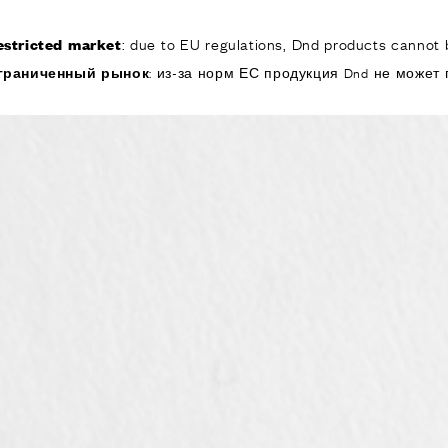
: due to EU regulations, Dnd products cannot b
estricted market
КОМПАНИЯ
ИЗДЕЛИЯ
РЕА
граниченный рынок
: из-за норм ЕС продукция Dnd не может 
ИЯ
ОДУКТЫ
я дверей
 окон
обы для дверей и
изированные
ручки для дверей
е ручки и
ры
я подъемно-
 дверей