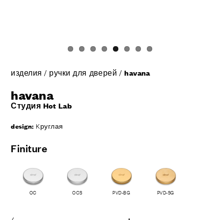
изделия
/
ручки для дверей
/
havana
havana
Студия Hot Lab
design:
Kруглая
Finiture
OC
OCS
PVD-BG
PVD-SG