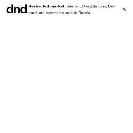
Restricted market
: due to EU regulations, Dnd
products cannot be sold in Russia.
IT
EN
ES
FR
DE
RU
ИЗДЕЛИЯ
ВСЕ ПРОДУКТЫ
Ручки для дверей
Ручки для окон
Ручки-скобы для дверей и ворот
Персонализированные ручки
Круглые ручки для дверей
Мебельные ручки и аксессуары
Ручки для подъемно-сдвижных дверей
Ручки для подъемно-сдвижных дверей