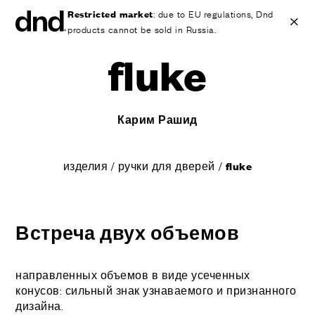
Restricted market
: due to EU regulations, Dnd
products cannot be sold in Russia.
fluke
IT
EN
ES
FR
DE
RU
Карим Рашид
ИЗДЕЛИЯ
ВСЕ ПРОДУКТЫ
изделия
/
ручки для дверей
/
fluke
Ручки для дверей
Ручки для окон
Ручки-скобы для дверей и ворот
Персонализированные ручки
Встреча двух объемов
Круглые ручки для дверей
Мебельные ручки и аксессуары
направленных объемов в виде усеченных
Ручки для подъемно-сдвижных дверей
конусов: сильный знак узнаваемого и признанного
Ручки для подъемно-сдвижных дверей
дизайна.