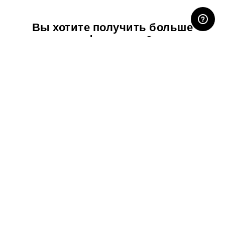
ЛИЧНЫЙ КАБИНЕТ
Вы хотите получить больше
информации?
Свяжитесь с нами
Скачать
спецификацию
Скачать каталог