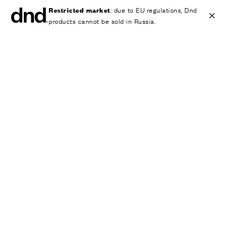
Restricted market
: due to EU regulations, Dnd
products cannot be sold in Russia.
IT
EN
ES
FR
DE
RU
ИЗДЕЛИЯ
ВСЕ ПРОДУКТЫ
Ручки для дверей
Ручки для окон
Ручки-скобы для дверей и ворот
Персонализированные ручки
Круглые ручки для дверей
Мебельные ручки и аксессуары
Ручки для подъемно-сдвижных дверей
Ручки для подъемно-сдвижных дверей