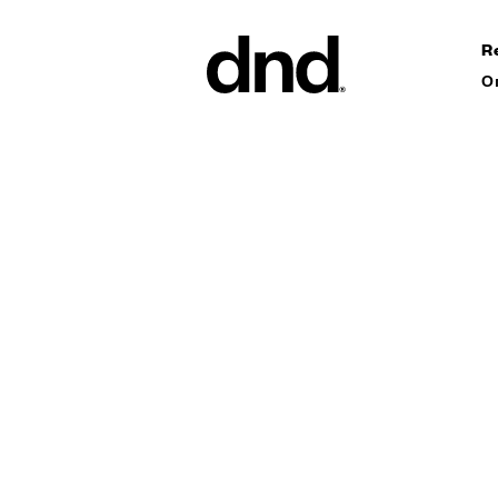
R
О
ИЗДЕЛ
ВСЕ ПР
Ручки дл
Ручки для
Ручки-ск
ворот
Персонал
ручки
Новый каталог Dnd 26–27
Круглые 
Мебельны
аксессуа
Ручки дл
сдвижных