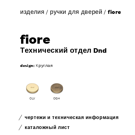
изделия
/
ручки для дверей
/
fiore
fiore
Технический отдел Dnd
design:
Kруглая
OLV
OGH
чертежи и техническая информация
каталожный лист