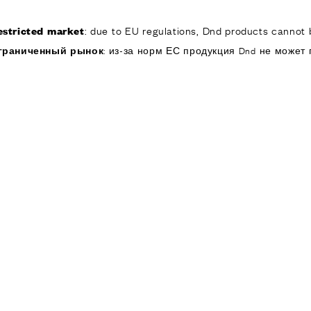
: due to EU regulations, Dnd products cannot b
estricted market
КОМПАНИЯ
ИЗДЕЛИЯ
РЕА
граниченный рынок
: из-за норм ЕС продукция Dnd не может 
ИЯ
ОДУКТЫ
я дверей
 окон
обы для дверей и
изированные
ручки для дверей
е ручки и
ры
я подъемно-
 дверей