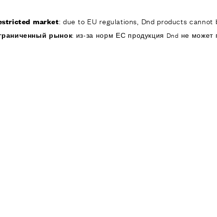
: due to EU regulations, Dnd products cannot b
estricted market
КОМПАНИЯ
ИЗДЕЛИЯ
РЕА
граниченный рынок
: из-за норм ЕС продукция Dnd не может 
ИЯ
ОДУКТЫ
я дверей
 окон
обы для дверей и
изированные
ручки для дверей
е ручки и
ры
я подъемно-
 дверей