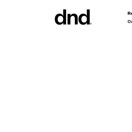
R
О
ИЗДЕЛ
ВСЕ ПР
Ручки дл
Ручки для
Ручки-ск
ворот
Персонал
ручки
Новый каталог Dnd 26–27
Круглые 
Мебельны
аксессуа
Ручки дл
сдвижных