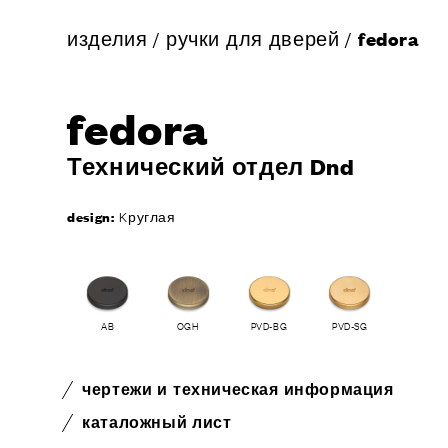
изделия
/
ручки для дверей
/
fedora
fedora
Технический отдел Dnd
design:
Kруглая
AB
OGH
PVD-BG
PVD-SG
чертежи и техническая информация
каталожный лист