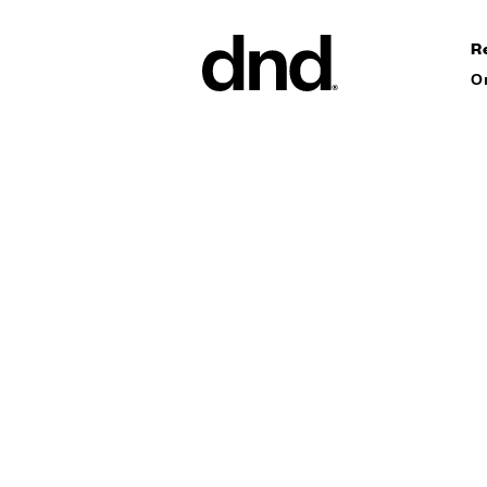
R
О
ИЗДЕЛ
ВСЕ ПР
Ручки дл
Ручки для
Ручки-ск
ворот
Персонал
ручки
Новый каталог Dnd 26–27
Круглые 
Мебельны
аксессуа
Ручки дл
сдвижных