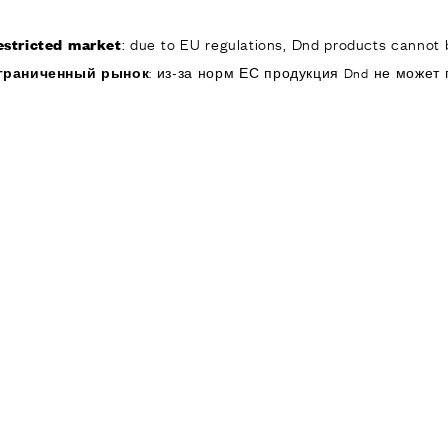
: due to EU regulations, Dnd products cannot b
estricted market
КОМПАНИЯ
ИЗДЕЛИЯ
РЕА
граниченный рынок
: из-за норм ЕС продукция Dnd не может 
ИЯ
ОДУКТЫ
я дверей
 окон
обы для дверей и
изированные
ручки для дверей
е ручки и
ры
я подъемно-
 дверей