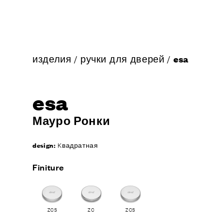
изделия
/
ручки для дверей
/
esa
esa
Мауро Ронки
design:
Kвадратная
Finiture
ZCS
ZC
ZCS