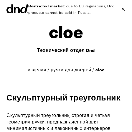
Restricted market
: due to EU regulations, Dnd
products cannot be sold in Russia.
cloe
IT
EN
ES
FR
DE
RU
Технический отдел Dnd
ИЗДЕЛИЯ
ВСЕ ПРОДУКТЫ
изделия
/
ручки для дверей
/
cloe
Ручки для дверей
Ручки для окон
Ручки-скобы для дверей и ворот
Персонализированные ручки
Скульптурный треугольник
Круглые ручки для дверей
Мебельные ручки и аксессуары
Скульптурный треугольник, строгая и четкая
Ручки для подъемно-сдвижных дверей
геометрия ручки, предназначенной для
Ручки для подъемно-сдвижных дверей
минималистичных и лаконичных интерьеров.