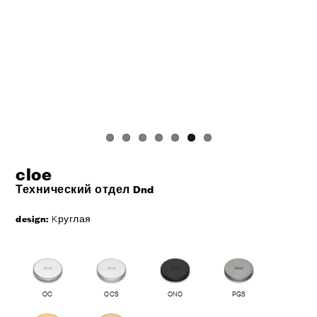
cloe
Технический отдел Dnd
design:
Kруглая
OC
OCS
ONO
PGS