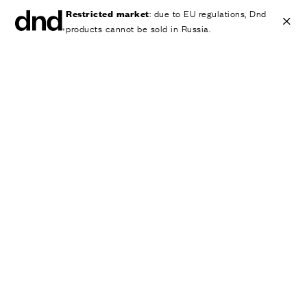
Restricted market
: due to EU regulations, Dnd
products cannot be sold in Russia.
IT
EN
ES
FR
DE
RU
ИЗДЕЛИЯ
ВСЕ ПРОДУКТЫ
Ручки для дверей
Ручки для окон
Ручки-скобы для дверей и ворот
Персонализированные ручки
Круглые ручки для дверей
Мебельные ручки и аксессуары
Ручки для подъемно-сдвижных дверей
Ручки для подъемно-сдвижных дверей