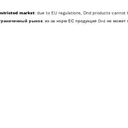
: due to EU regulations, Dnd products cannot b
estricted market
КОМПАНИЯ
ИЗДЕЛИЯ
РЕА
граниченный рынок
: из-за норм ЕС продукция Dnd не может 
ИЯ
ОДУКТЫ
я дверей
 окон
обы для дверей и
изированные
ручки для дверей
е ручки и
ры
я подъемно-
 дверей