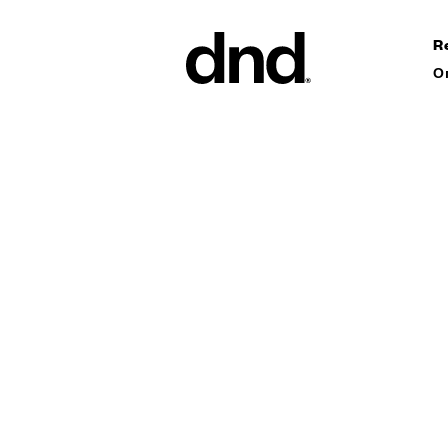
R
О
ИЗДЕЛ
ВСЕ ПР
Ручки дл
Ручки для
Ручки-ск
ворот
Персонал
ручки
Новый каталог Dnd 26–27
Круглые 
Мебельны
аксессуа
Ручки дл
сдвижных