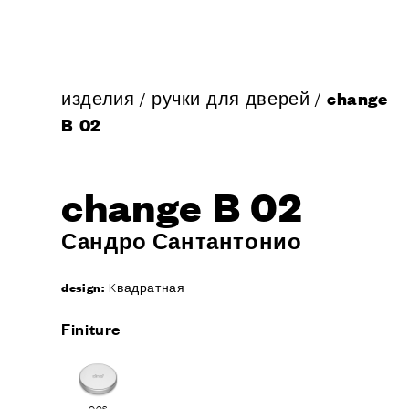
изделия
/
ручки для дверей
/
change
B 02
change B 02
Сандро Сантантонио
design:
Kвадратная
Finiture
OCS