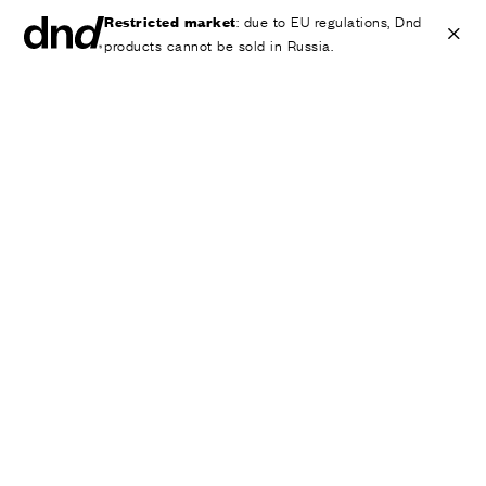
Restricted market
: due to EU regulations, Dnd
products cannot be sold in Russia.
IT
EN
ES
FR
DE
RU
ИЗДЕЛИЯ
ВСЕ ПРОДУКТЫ
Ручки для дверей
Ручки для окон
Ручки-скобы для дверей и ворот
Персонализированные ручки
Круглые ручки для дверей
Мебельные ручки и аксессуары
Ручки для подъемно-сдвижных дверей
Ручки для подъемно-сдвижных дверей