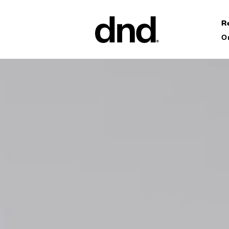
R
О
ИЗДЕЛ
ВСЕ ПР
Ручки дл
Ручки для
Ручки-ск
ворот
Персонал
ручки
Новый каталог Dnd 26–27
Круглые 
Мебельны
аксессуа
Ручки дл
сдвижных