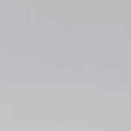
Ручки дл
сдвижных
ОТДЕЛ
Все фини
Натуральные отделочные
материалы Dnd
Отделка P
Натураль
Dnd
СИСТЕ
Системы 
дверей
Vertical
Dynamic
Unico
Total Look
КОМПА