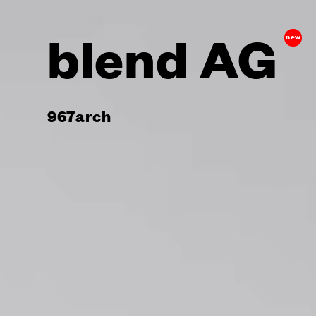
blend AG
new
967arch