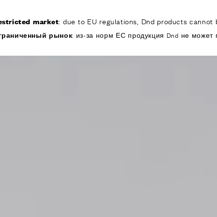
: due to EU regulations, Dnd products cannot b
estricted market
КОМПАНИЯ
ИЗДЕЛИЯ
РЕА
граниченный рынок
: из-за норм ЕС продукция Dnd не может 
ИЯ
ОДУКТЫ
я дверей
 окон
обы для дверей и
изированные
ручки для дверей
е ручки и
ры
я подъемно-
 дверей