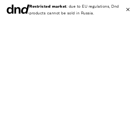
Restricted market
: due to EU regulations, Dnd
products cannot be sold in Russia.
IT
EN
ES
FR
DE
RU
ИЗДЕЛИЯ
ВСЕ ПРОДУКТЫ
Ручки для дверей
Ручки для окон
Ручки-скобы для дверей и ворот
Персонализированные ручки
Круглые ручки для дверей
Мебельные ручки и аксессуары
Ручки для подъемно-сдвижных дверей
Ручки для подъемно-сдвижных дверей