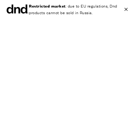
Restricted market
: due to EU regulations, Dnd
products cannot be sold in Russia.
IT
EN
ES
FR
DE
RU
ИЗДЕЛИЯ
ВСЕ ПРОДУКТЫ
Ручки для дверей
Ручки для окон
Ручки-скобы для дверей и ворот
Персонализированные ручки
Круглые ручки для дверей
Мебельные ручки и аксессуары
Ручки для подъемно-сдвижных дверей
Ручки для подъемно-сдвижных дверей