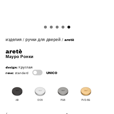
изделия
/
ручки для дверей
/
aretè
aretè
Мауро Ронки
design:
Kруглая
rose:
standard
UNICO
AB
OCS
PGS
PVD-SG