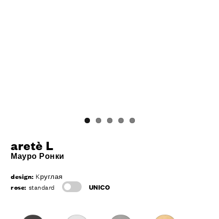
aretè L
Мауро Ронки
design:
Kруглая
rose:
standard
UNICO