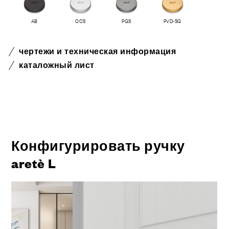
AB
OCS
PGS
PVD-SG
чертежи и техническая информация
каталожный лист
Конфигурировать ручку
aretè L