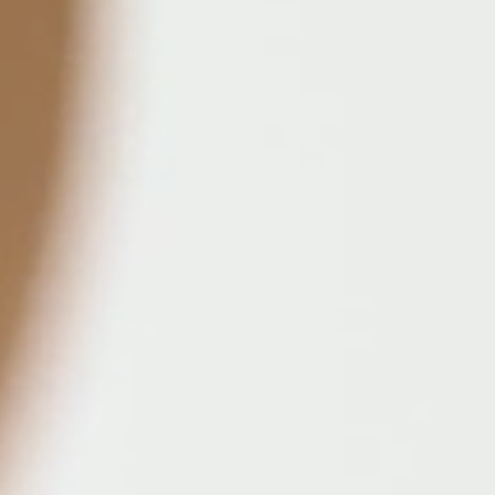
 ПРОЕКТЫ
ЛИЧНЫЙ КАБИНЕТ
O
ENGLISH
ESPAÑOL
S
DEUTSCH
РУССКИЙ