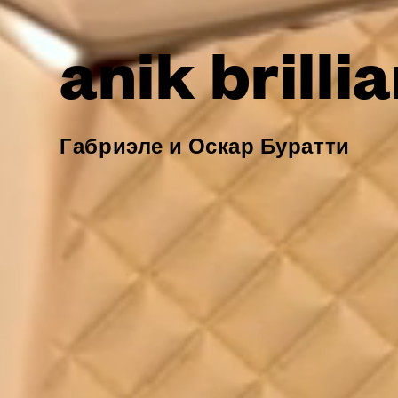
anik brilli
Габриэле и Оскар Буратти