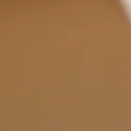
я
в Италии
ani
ный зал
каты
 буклеты и
ния
И
ор
ля дилеров
ители
слуги для сектора