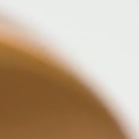
я подъемно-
 дверей
КИ
ши Dnd
VD forte
ные покрытия
МЫ
запирания
НИЯ