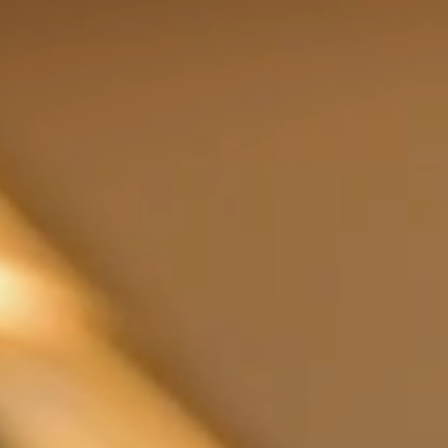
Компани
Сделано 
Design
Poggi Mari
Выставоч
Сертифи
Каталоги,
изображе
новости
УСЛУГ
Архитект
Раздел д
Производ
Fit Out‑у
Hospitality