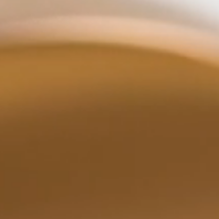
Ручки дл
сдвижных
ОТДЕЛ
Все фини
Натуральные отделочные
материалы Dnd
Отделка P
Натураль
Dnd
СИСТЕ
Системы 
дверей
Vertical
Dynamic
Unico
Total Look
КОМПА