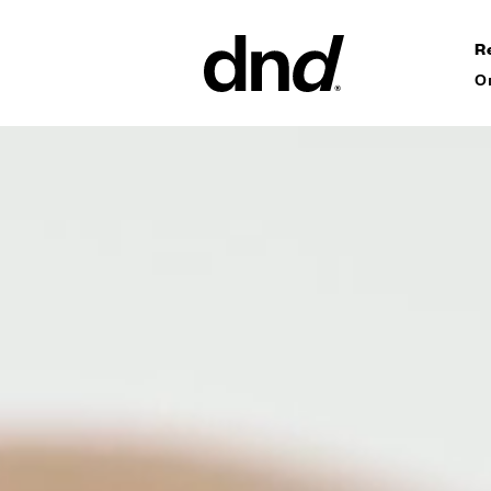
R
О
ИЗДЕЛ
ВСЕ ПР
Ручки дл
Ручки для
Ручки-ск
ворот
Персонал
ручки
Новый каталог Dnd 26–27
Круглые 
Мебельны
аксессуа
Ручки дл
сдвижных