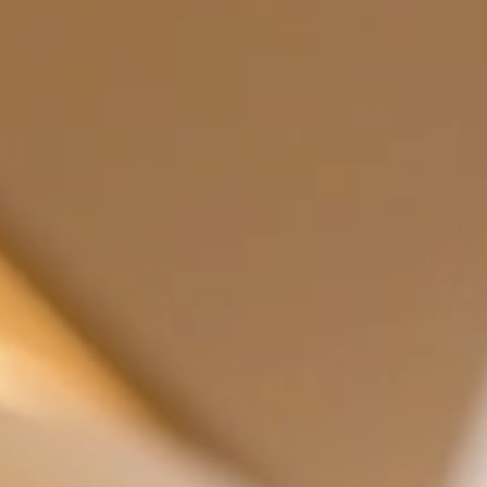
атор
ный тур
ь образец
ВСЕ
КТЫ
LINGUA
ITALIAN
FRANÇAI