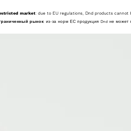
: due to EU regulations, Dnd products cannot b
estricted market
КОМПАНИЯ
ИЗДЕЛИЯ
РЕА
граниченный рынок
: из-за норм ЕС продукция Dnd не может 
ИЯ
ОДУКТЫ
я дверей
 окон
обы для дверей и
изированные
ручки для дверей
е ручки и
ры
я подъемно-
 дверей